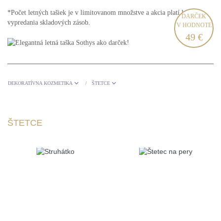
*Počet letných tašiek je v limitovanom množstve a akcia platí len do
DARČEK
vypredania skladových zásob.
V HODNOTE
49 €
DEKORATÍVNA KOZMETIKA
ŠTETCE
/
ŠTETCE