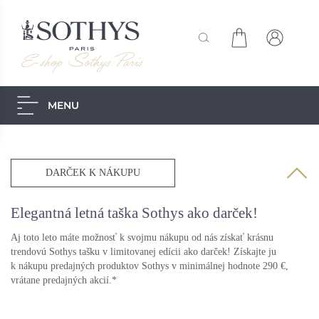
MENU
Akcie
Starostlivosť pre pánov
Dekoratívna kozmetika
Slnečná starostlivosť
DARČEK K NÁKUPU
Secrets de Sothys
Starostlivosť o telo
Starostlivosť o tvár
Elegantná letná taška Sothys ako darček!
Skúška
Výpredaj -30%
Aj toto leto máte možnosť k svojmu nákupu od nás získať krásnu
trendovú Sothys tašku v limitovanej edícii ako darček! Získajte ju
k nákupu predajných produktov Sothys v minimálnej hodnote 290 €,
vrátane predajných akcií.*