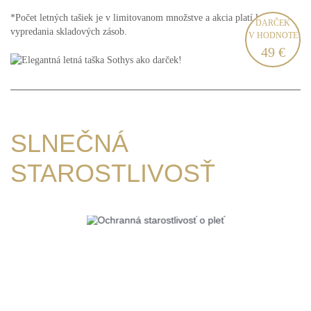
*Počet letných tašiek je v limitovanom množstve a akcia platí len do
DARČEK
vypredania skladových zásob.
V HODNOTE
49 €
SLNEČNÁ
STAROSTLIVOSŤ