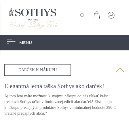
MENU
Akcie
Starostlivosť pre pánov
Dekoratívna kozmetika
Slnečná starostlivosť
DARČEK K NÁKUPU
Secrets de Sothys
Starostlivosť o telo
Starostlivosť o tvár
Elegantná letná taška Sothys ako darček!
Skúška
Výpredaj -30%
Aj toto leto máte možnosť k svojmu nákupu od nás získať krásnu
trendovú Sothys tašku v limitovanej edícii ako darček! Získajte ju
k nákupu predajných produktov Sothys v minimálnej hodnote 290 €,
vrátane predajných akcií.*