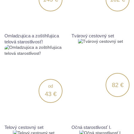
Omladzujúca a zoštíhľujúca
Tvárový cestovný set
telová starostlivosť!
82 €
od
43 €
Telový cestovný set
Očná starostlivosť I.