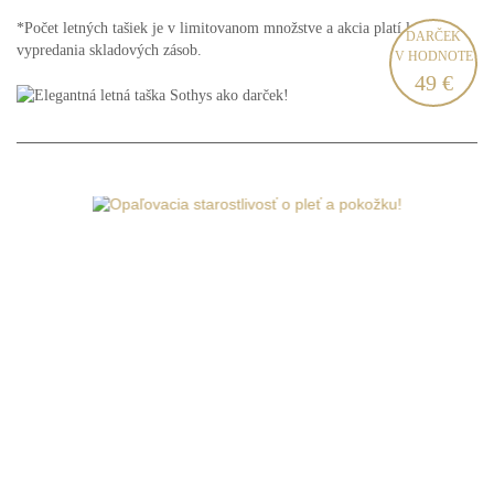
*Počet letných tašiek je v limitovanom množstve a akcia platí len do
DARČEK
vypredania skladových zásob.
V HODNOTE
49 €