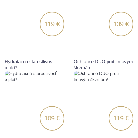
119 €
139 €
Hydratačná starostlivosť
Ochranné DUO proti tmavým
o pleť!
škvrnám!
109 €
119 €