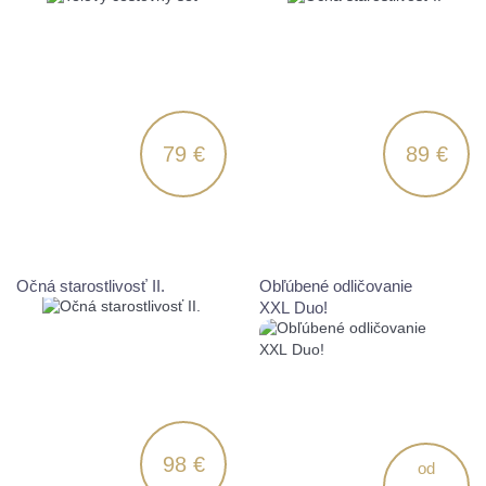
79 €
89 €
Očná starostlivosť II.
Obľúbené odličovanie
XXL Duo!
98 €
od