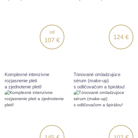
od
124 €
107 €
Komplexné intenzívne
Tónované omladzujúce
rozjasnenie pleti
sérum (make-up)
a zjednotenie pleti!
s odličovačom a špirálou!
145 €
102 €