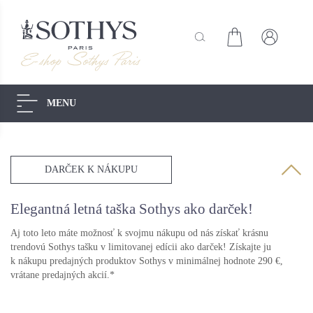
MENU
Akcie
Starostlivosť pre pánov
Dekoratívna kozmetika
Slnečná starostlivosť
DARČEK K NÁKUPU
Secrets de Sothys
Starostlivosť o telo
Starostlivosť o tvár
Elegantná letná taška Sothys ako darček!
Skúška
Výpredaj -30%
Aj toto leto máte možnosť k svojmu nákupu od nás získať krásnu
trendovú Sothys tašku v limitovanej edícii ako darček! Získajte ju
k nákupu predajných produktov Sothys v minimálnej hodnote 290 €,
vrátane predajných akcií.*