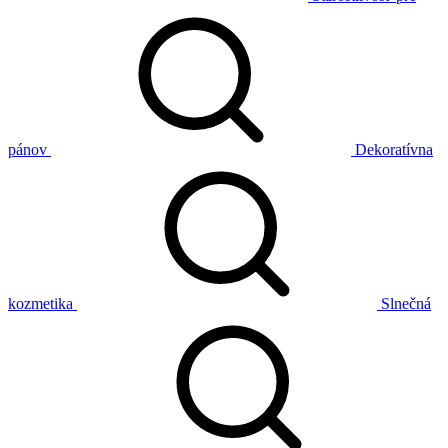
pánov
Dekoratívna
kozmetika
Slnečná