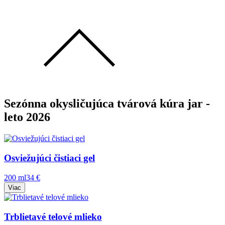
Sezónna okysličujúca tvárová kúra jar -
leto 2026
Osviežujúci čistiaci gel
200 ml
34 €
Viac
Trblietavé telové mlieko