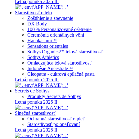
Letná ponuka 2025 II.
Starostlivosť o telo
Zoštíhlenie a spevnenie
DX Body
100 % Personalizované ošetrenie
Ceremónia orientálnych vôní
Hanakasumi™
Sensations orientales
Sothys Organics™ telová starostlivosť
Sothys Athletics
Omladzujúca telová starostlivosť
Indonésie Ancestrale™
Cleopatra - cukrová epilačná pasta
Letná ponuka 2025 II.
Secrets de Sothys
Produkty Secrets de Sothys
Letná ponuka 2025 II.
Slnečná starostlivosť
Ochranná starostlivosť o pleť
Starostlivosť po opaľovaní
Letná ponuka 2025 II.