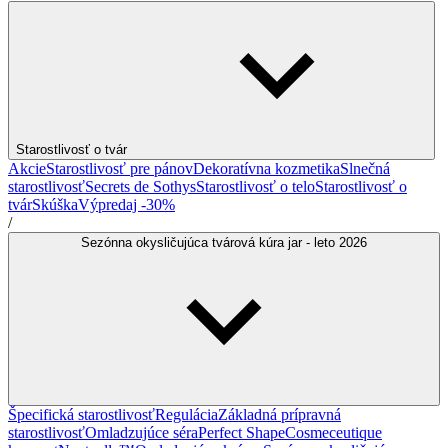
Starostlivosť o tvár
Akcie
Starostlivosť pre pánov
Dekoratívna kozmetika
Slnečná
starostlivosť
Secrets de Sothys
Starostlivosť o telo
Starostlivosť o
tvár
Skúška
Výpredaj -30%
/
Sezónna okysličujúca tvárová kúra jar - leto 2026
Špecifická starostlivosť
Regulácia
Základná prípravná
starostlivosť
Omladzujúce séra
Perfect Shape
Cosmeceutique