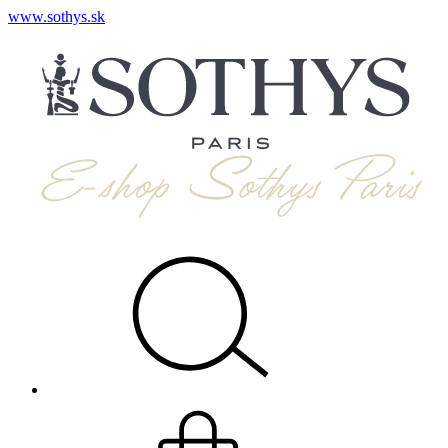
www.sothys.sk