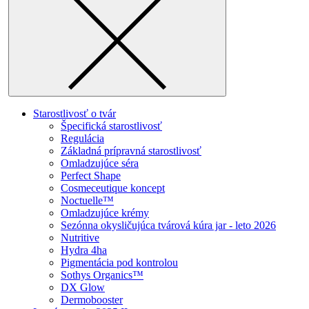
Starostlivosť o tvár
Špecifická starostlivosť
Regulácia
Základná prípravná starostlivosť
Omladzujúce séra
Perfect Shape
Cosmeceutique koncept
Noctuelle™
Omladzujúce krémy
Sezónna okysličujúca tvárová kúra jar - leto 2026
Nutritive
Hydra 4ha
Pigmentácia pod kontrolou
Sothys Organics™
DX Glow
Dermobooster