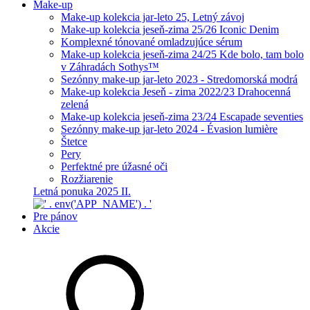
Make-up
Make-up kolekcia jar-leto 25, Letný závoj
Make-up kolekcia jeseň-zima 25/26 Iconic Denim
Komplexné tónované omladzujúce sérum
Make-up kolekcia jeseň-zima 24/25 Kde bolo, tam bolo
v Záhradách Sothys™
Sezónny make-up jar-leto 2023 - Stredomorská modrá
Make-up kolekcia Jeseň - zima 2022/23 Drahocenná
zelená
Make-up kolekcia jeseň-zima 23/24 Escapade seventies
Sezónny make-up jar-leto 2024 - Évasion lumière
Štetce
Pery
Perfektné pre úžasné oči
Rozžiarenie
Letná ponuka 2025 II.
Pre pánov
Akcie