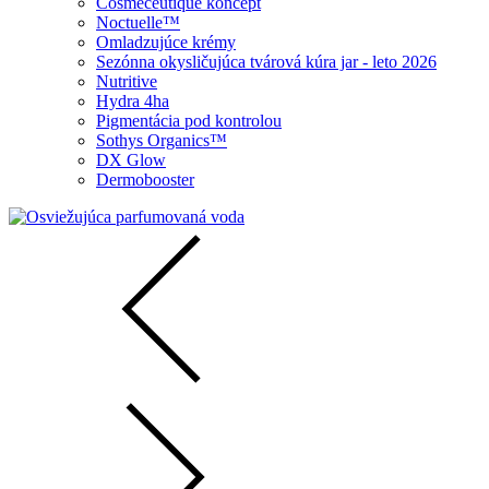
Cosmeceutique koncept
Noctuelle™
Omladzujúce krémy
Sezónna okysličujúca tvárová kúra jar - leto 2026
Nutritive
Hydra 4ha
Pigmentácia pod kontrolou
Sothys Organics™
DX Glow
Dermobooster