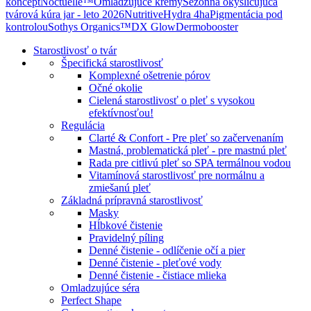
koncept
Noctuelle™
Omladzujúce krémy
Sezónna okysličujúca
tvárová kúra jar - leto 2026
Nutritive
Hydra 4ha
Pigmentácia pod
kontrolou
Sothys Organics™
DX Glow
Dermobooster
Starostlivosť o tvár
Špecifická starostlivosť
Komplexné ošetrenie pórov
Očné okolie
Cielená starostlivosť o pleť s vysokou
efektívnosťou!
Regulácia
Clarté & Confort - Pre pleť so začervenaním
Mastná, problematická pleť - pre mastnú pleť
Rada pre citlivú pleť so SPA termálnou vodou
Vitamínová starostlivosť pre normálnu a
zmiešanú pleť
Základná prípravná starostlivosť
Masky
Hĺbkové čistenie
Pravidelný píling
Denné čistenie - odlíčenie očí a pier
Denné čistenie - pleťové vody
Denné čistenie - čistiace mlieka
Omladzujúce séra
Perfect Shape