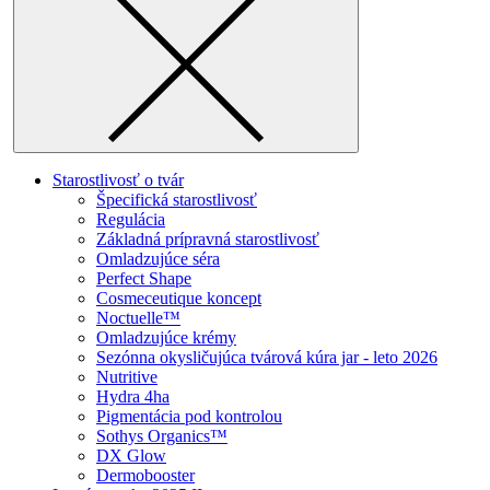
Starostlivosť o tvár
Špecifická starostlivosť
Regulácia
Základná prípravná starostlivosť
Omladzujúce séra
Perfect Shape
Cosmeceutique koncept
Noctuelle™
Omladzujúce krémy
Sezónna okysličujúca tvárová kúra jar - leto 2026
Nutritive
Hydra 4ha
Pigmentácia pod kontrolou
Sothys Organics™
DX Glow
Dermobooster