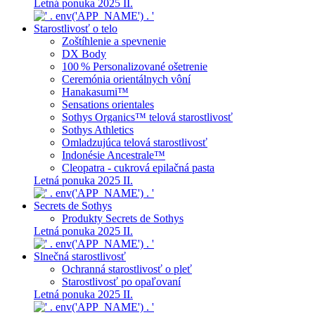
Letná ponuka 2025 II.
Starostlivosť o telo
Zoštíhlenie a spevnenie
DX Body
100 % Personalizované ošetrenie
Ceremónia orientálnych vôní
Hanakasumi™
Sensations orientales
Sothys Organics™ telová starostlivosť
Sothys Athletics
Omladzujúca telová starostlivosť
Indonésie Ancestrale™
Cleopatra - cukrová epilačná pasta
Letná ponuka 2025 II.
Secrets de Sothys
Produkty Secrets de Sothys
Letná ponuka 2025 II.
Slnečná starostlivosť
Ochranná starostlivosť o pleť
Starostlivosť po opaľovaní
Letná ponuka 2025 II.