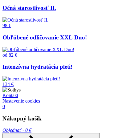
Očná starostlivosť II.
98 €
Obľúbené odličovanie XXL Duo!
od
82 €
Intenzívna hydratácia pleti!
134 €
Kontakt
Nastavenie cookies
0
Nákupný košík
Objednať -
0 €