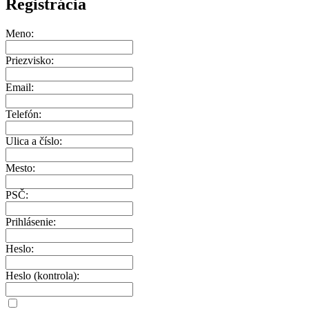
Registrácia
Meno:
Priezvisko:
Email:
Telefón:
Ulica a číslo:
Mesto:
PSČ:
Prihlásenie:
Heslo:
Heslo (kontrola):