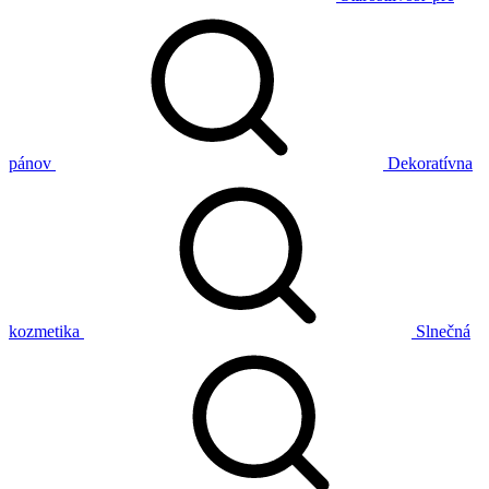
pánov
Dekoratívna
kozmetika
Slnečná