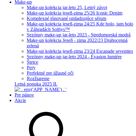
Make-up
Make-up kolekcia jar-leto 25, Letný závoj
Make-up kolekcia jeseň-zima 25/26 Iconic Denim
Komplexné tónované omladzujúce sérum
Make-up kolekcia jeseň-zima 24/25 Kde bolo, tam bolo
v Záhradách Sothys™
Sezónny make-up jar-leto 2023 - Stredomorská modrá
Make-up kolekcia Jeseň - zima 2022/23 Drahocenná
zelená
Make-up kolekcia jeseň-zima 23/24 Escapade seventies
Sezónny make-up jar-leto 2024 - Évasion lumière
Štetce
Pery
Perfektné pre úžasné oči
Rozžiarenie
Letná ponuka 2025 II.
Pre pánov
Akcie