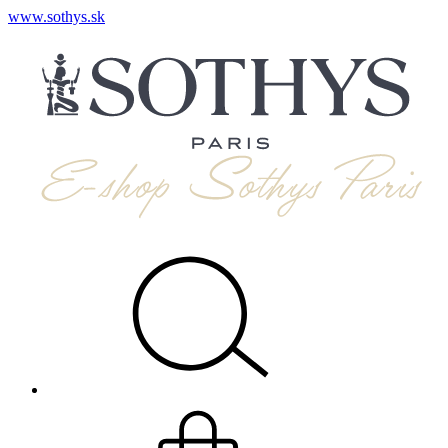
www.sothys.sk