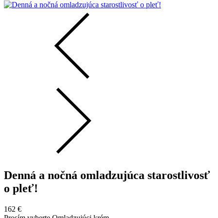
Denná a nočná omladzujúca starostlivosť
o pleť!
162
€
Prosím vyberte Omladzujúci krém