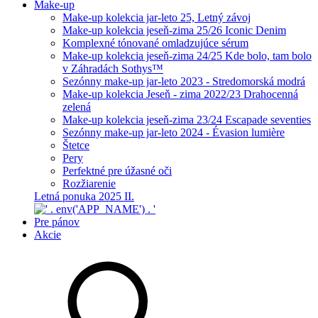
Make-up
Make-up kolekcia jar-leto 25, Letný závoj
Make-up kolekcia jeseň-zima 25/26 Iconic Denim
Komplexné tónované omladzujúce sérum
Make-up kolekcia jeseň-zima 24/25 Kde bolo, tam bolo
v Záhradách Sothys™
Sezónny make-up jar-leto 2023 - Stredomorská modrá
Make-up kolekcia Jeseň - zima 2022/23 Drahocenná
zelená
Make-up kolekcia jeseň-zima 23/24 Escapade seventies
Sezónny make-up jar-leto 2024 - Évasion lumière
Štetce
Pery
Perfektné pre úžasné oči
Rozžiarenie
Letná ponuka 2025 II.
Pre pánov
Akcie