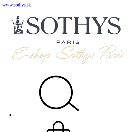
www.sothys.sk