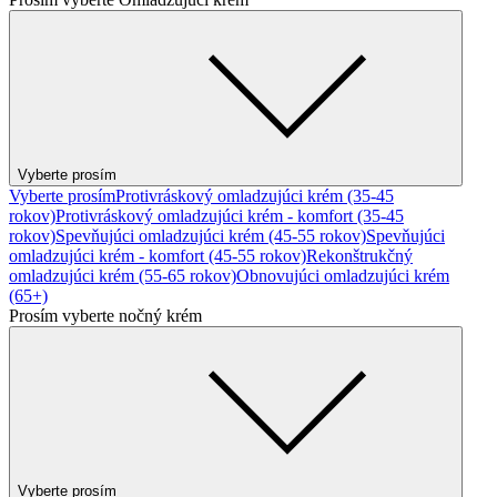
Vyberte prosím
Vyberte prosím
Protivráskový omladzujúci krém (35-45
rokov)
Protivráskový omladzujúci krém - komfort (35-45
rokov)
Spevňujúci omladzujúci krém (45-55 rokov)
Spevňujúci
omladzujúci krém - komfort (45-55 rokov)
Rekonštrukčný
omladzujúci krém (55-65 rokov)
Obnovujúci omladzujúci krém
(65+)
Prosím vyberte nočný krém
Vyberte prosím