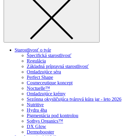
Starostlivosť o tvár
Špecifická starostlivosť
Regulácia
Základná prípravná starostlivosť
Omladzujúce séra
Perfect Shape
Cosmeceutique koncept
Noctuelle™
Omladzujúce krémy
Sezónna okysličujúca tvárová kúra jar - leto 2026
Nutritive
Hydra 4ha
Pigmentácia pod kontrolou
Sothys Organics™
DX Glow
Dermobooster