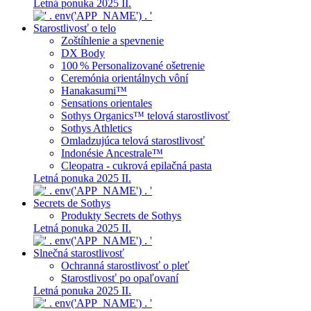
Letná ponuka 2025 II.
Starostlivosť o telo
Zoštíhlenie a spevnenie
DX Body
100 % Personalizované ošetrenie
Ceremónia orientálnych vôní
Hanakasumi™
Sensations orientales
Sothys Organics™ telová starostlivosť
Sothys Athletics
Omladzujúca telová starostlivosť
Indonésie Ancestrale™
Cleopatra - cukrová epilačná pasta
Letná ponuka 2025 II.
Secrets de Sothys
Produkty Secrets de Sothys
Letná ponuka 2025 II.
Slnečná starostlivosť
Ochranná starostlivosť o pleť
Starostlivosť po opaľovaní
Letná ponuka 2025 II.