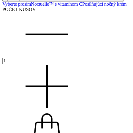
Vyberte prosím
Noctuelle™ s vitamínom C
Posilňujúci nočný krém
POČET KUSOV