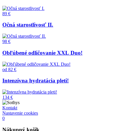
89 €
Očná starostlivosť II.
98 €
Obľúbené odličovanie XXL Duo!
od
82 €
Intenzívna hydratácia pleti!
134 €
Kontakt
Nastavenie cookies
0
Nákupný košík