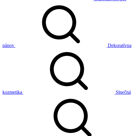
pánov
Dekoratívna
kozmetika
Slnečná